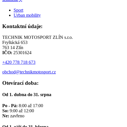
Sport
Urban mobility
Kontaktní údaje:
TECHNIK MOTOSPORT ZLÍN s.r.o.
Fryštácká 653
763 14 Zlín
IČO:
25301624
+420 778 718 673
obchod@technikmotosport.cz
Otevírací doba:
Od 1. dubna do 31. srpna
Po - Pá:
8:00 až 17:00
So:
9:00 až 12:00
Ne:
zavřeno
Od 1. září do 31. března