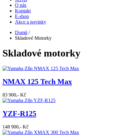
O nás
Hlavní
Kontakt
navigace
E-shop
Akce a novinky
Domů
/
Skladové Motorky
Drobečková
navigace
Skladové motorky
NMAX 125 Tech Max
83 900,- Kč
YZF-R125
148 900,- Kč