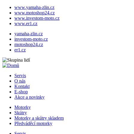
www.yamaha-zlin.cz
www.motoshop24.cz
www.investom-moto.cz
www.er1.cz
Přejít
yamaha-zlin.cz
k
investom-moto.cz
hlavnímu
motoshop24.cz
obsahu
er1.cz
Servis
O nás
Hlavní
Kontakt
navigace
E-shop
Akce a novinky
Motorky
Skútry
Doplňková
Motorky a skútry skladem
navigace
Předváděcí motorky
Servis