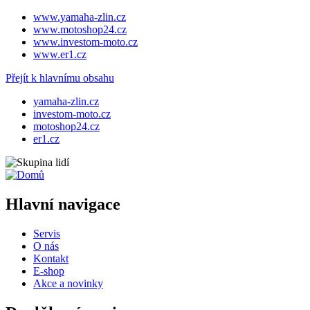
www.yamaha-zlin.cz
www.motoshop24.cz
www.investom-moto.cz
www.er1.cz
Přejít k hlavnímu obsahu
yamaha-zlin.cz
investom-moto.cz
motoshop24.cz
er1.cz
Hlavní navigace
Servis
O nás
Kontakt
E-shop
Akce a novinky