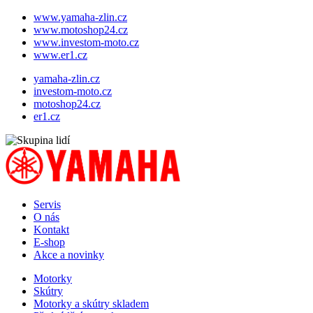
www.yamaha-zlin.cz
www.motoshop24.cz
www.investom-moto.cz
www.er1.cz
Přejít
yamaha-zlin.cz
k
investom-moto.cz
hlavnímu
motoshop24.cz
obsahu
er1.cz
Servis
O nás
Hlavní
Kontakt
navigace
E-shop
Akce a novinky
Motorky
Skútry
Doplňková
Motorky a skútry skladem