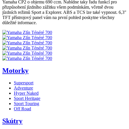
Yamaha CP2 o objemu 690 ccm. Nabídne taky řadu funkcí pro
přizpůsobení jízdního zážitku všem podmínkám, včetně dvou
jízdních režimů Sport a Explorer. ABS a TCS lze také vypnout. 6,3"
TFT přístrojový panel vám na první pohled poskytne všechny
důležité informace.
Motorky
Supersport
Adventure
Hyper Naked
Sport Heritage
Sport Touring
Off Road
Skútry