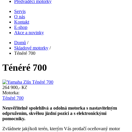
navigace
Předváděcí motorky
Servis
O nás
Hlavní
Kontakt
navigace
E-shop
Akce a novinky
Domů
/
Skladové motorky
/
Drobečková
Ténéré 700
navigace
Ténéré 700
264 900,- Kč
Motorka:
Ténéré 700
Neuvěřitelně spolehlivá a odolná motorka s nastavitelným
odpružením, skvělou jízdní pozici a s elektronickými
pomocníky.
Zvládnete jakýkoli terén, kterým Vás protlačí oceňovaný motor