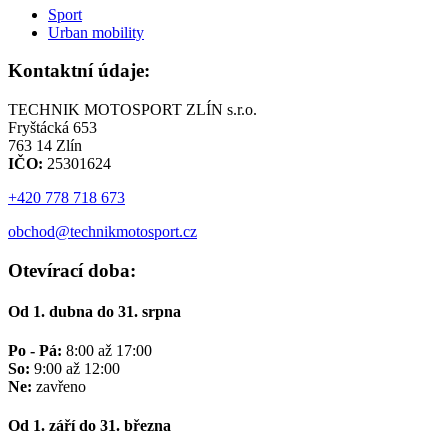
Sport
Urban mobility
Kontaktní údaje:
TECHNIK MOTOSPORT ZLÍN s.r.o.
Fryštácká 653
763 14 Zlín
IČO:
25301624
+420 778 718 673
obchod@technikmotosport.cz
Otevírací doba:
Od 1. dubna do 31. srpna
Po - Pá:
8:00 až 17:00
So:
9:00 až 12:00
Ne:
zavřeno
Od 1. září do 31. března