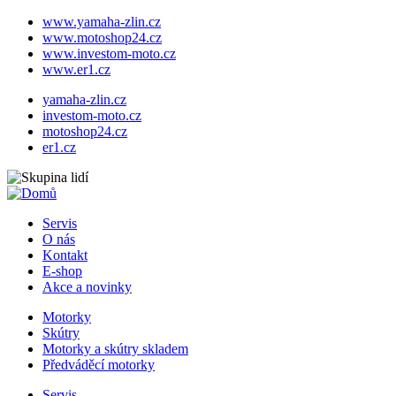
www.yamaha-zlin.cz
www.motoshop24.cz
www.investom-moto.cz
www.er1.cz
Přejít
yamaha-zlin.cz
k
investom-moto.cz
hlavnímu
motoshop24.cz
obsahu
er1.cz
Servis
O nás
Hlavní
Kontakt
navigace
E-shop
Akce a novinky
Motorky
Skútry
Doplňková
Motorky a skútry skladem
navigace
Předváděcí motorky
Servis