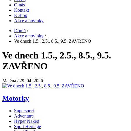
O nás
Hlavní
Kontakt
navigace
E-shop
Akce a novinky
Domů
/
Akce a novinky
/
Drobečková
Ve dnech 1.5., 2.5., 8.5., 9.5. ZAVŘENO
navigace
Ve dnech 1.5., 2.5., 8.5., 9.5.
ZAVŘENO
Matěna
/ 29. 04. 2026
Motorky
Supersport
Adventure
Hyper Naked
Sport Heritage